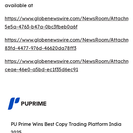
available at
https://www.globenewswire.com/NewsRoom/Attachme
5e5a-4763-b47a-0bc3fbeb0a6f
https://www.globenewswire.com/NewsRoom/Attachm
83fd-4477-976d-46620da78ff3
https://www.globenewswire.com/NewsRoom/Attachme
ceae-46e0-a5bd-ec1f35d6ec91
PU Prime Wins Best Copy Trading Platform India
2025