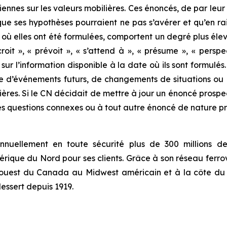
ennes sur les valeurs mobilières. Ces énoncés, de par leur
que ses hypothèses pourraient ne pas s’avérer et qu’en r
où elles ont été formulées, comportent un degré plus élev
it », « prévoit », « s’attend à », « présume », « perspect
sur l’information disponible à la date où ils sont formulé
pte d’événements futurs, de changements de situations o
ilières. Si le CN décidait de mettre à jour un énoncé prospe
des questions connexes ou à tout autre énoncé de nature p
nuellement en toute sécurité plus de 300 millions de 
rique du Nord pour ses clients. Grâce à son réseau ferrov
et ouest du Canada au Midwest américain et à la côte d
dessert depuis 1919.