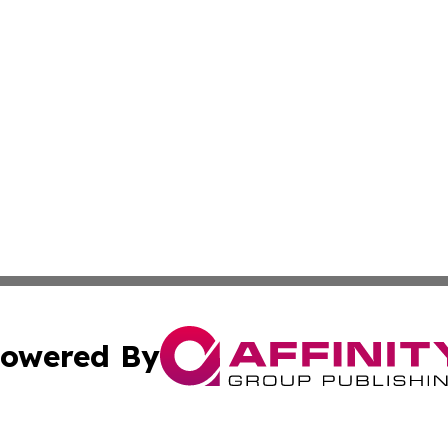
owered By
ubmit Press Release
Terms & Conditions
Copyright/DMCA