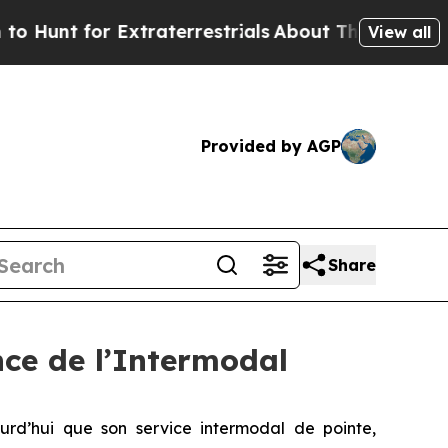
nt for Extraterrestrials
About Three Million Pales
View all
Provided by AGP
Share
ce de l’Intermodal
’hui que son service intermodal de pointe,